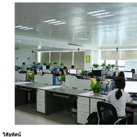
วิสัยทัศน์